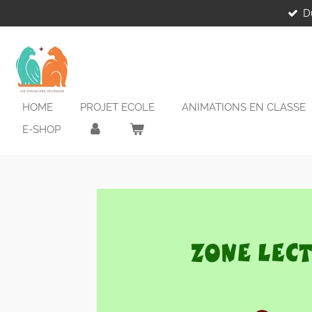
D
Passer
au
contenu
principal
HOME
PROJET ECOLE
ANIMATIONS EN CLASSE
E-SHOP