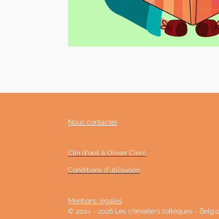
Nous contacter
Clin d'oeil à Olivier Clerc
Conditions d'utilisation
Mentions légales
© 2024 - 2026 Les chevaliers toltèques - Belgi