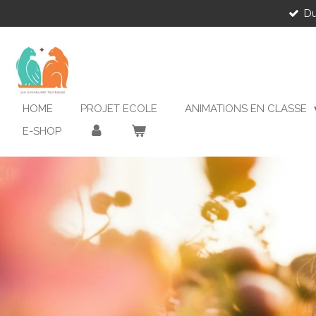
Du
Passer
au
contenu
principal
HOME
PROJET ECOLE
ANIMATIONS EN CLASSE
E-SHOP