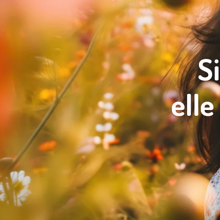
Si
elle