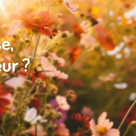
se,
eur ?