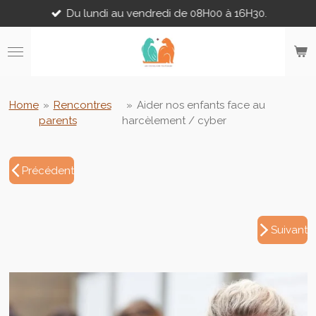
Du lundi au vendredi de 08H00 à 16H30.
Passer
au
contenu
principal
Home
»
Rencontres
»
Aider nos enfants face au
parents
harcèlement / cyber
Précédent
Suivant