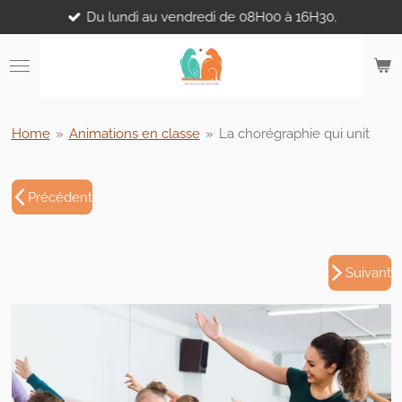
Du lundi au vendredi de 08H00 à 16H30.
Passer
au
contenu
principal
Home
»
Animations en classe
»
La chorégraphie qui unit
Précédent
Suivant