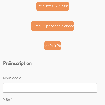
Prix : 120 € / classe
Durée : 2 périodes / classe
de P1 à P6
Préinscription
Nom école *
Ville *