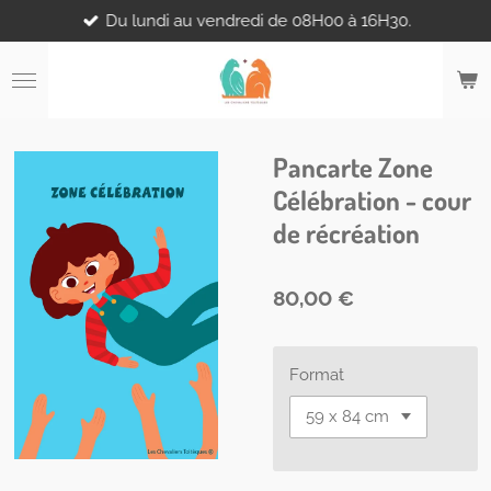
Du lundi au vendredi de 08H00 à 16H30.
Passer
au
contenu
principal
Pancarte Zone
Célébration - cour
de récréation
80,00 €
Format