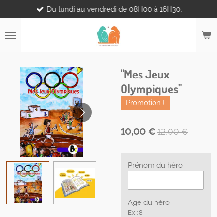
Du lundi au vendredi de 08H00 à 16H30.
Passer
au
contenu
principal
"Mes Jeux
Olympiques"
Promotion !
10,00 €
12,00 €
Prénom du héro
Age du héro
Ex : 8