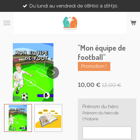
Du lundi au vendredi de 08H00 à 16H30.
Passer
au
contenu
principal
"Mon équipe de
football"
Promotion !
10,00 €
12,00 €
Prénom du héro
Prénom du héro de
l'histoire