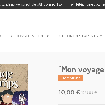
 lundi au vendredi de 08H00 à 16H30.
Téléphone : 02 315
ACTIONS BIEN-ÊTRE
RENCONTRES PARENTS
"Mon voyage 
Promotion !
10,00 €
12,00 €