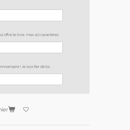
i offre le livre. max 40 caractères
versaire ! Je suis fier de toi....
nier