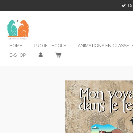
Du
Passer
au
contenu
principal
HOME
PROJET ECOLE
ANIMATIONS EN CLASSE
E-SHOP