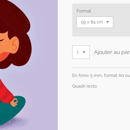
Format
Ajouter au pan
En forex 5 mm, format A0 ou
Quadri recto