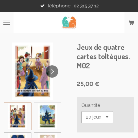
Téléphone : 02 315 37 12
Passer
au
contenu
principal
Jeux de quatre
cartes toltèques.
M02
25,00 €
Quantité