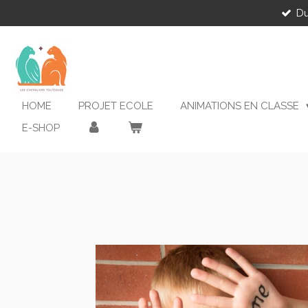
Du
Passer
au
contenu
principal
HOME
PROJET ECOLE
ANIMATIONS EN CLASSE
E-SHOP