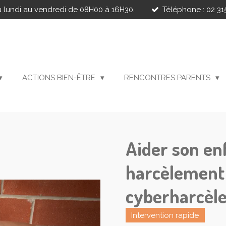
 lundi au vendredi de 08H00 à 16H30.
Téléphone : 02 315
ACTIONS BIEN-ÊTRE
RENCONTRES PARENTS
Aider son en
harcèlement
cyberharcèl
Intervention rapide