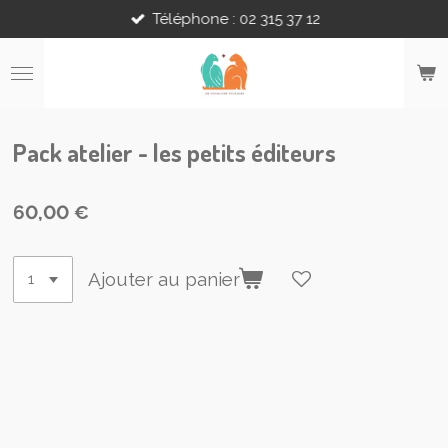
Téléphone : 02 315 37 12
Passer
au
contenu
principal
Pack atelier - les petits éditeurs
60,00 €
Ajouter au panier